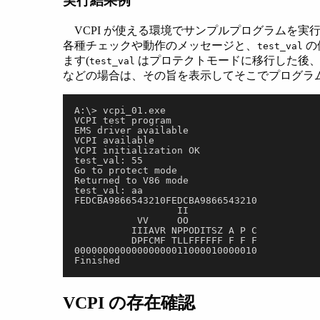
実行結果例
VCPI が使える環境でサンプルプログラムを
各種チェックや動作のメッセージと、
の
test_val
ます(
はプロテクトモードに移行した後、動
test_val
などの場合は、その旨を表示してそこでプログラ
A:\> vcpi_01.exe
VCPI test program
EMS driver available
VCPI available
VCPI initialization OK
test_val: 55
Go to protect mode
Returned to V86 mode
test_val: aa
FEDCBA9866543210FEDCBA9866543210
                  II
           VV     OO
          IIIAVR NPPODITSZ A P C
          DPFCMF TLLFFFFFF F F F
00000000000000000011000010000010
Finished
VCPI の存在確認