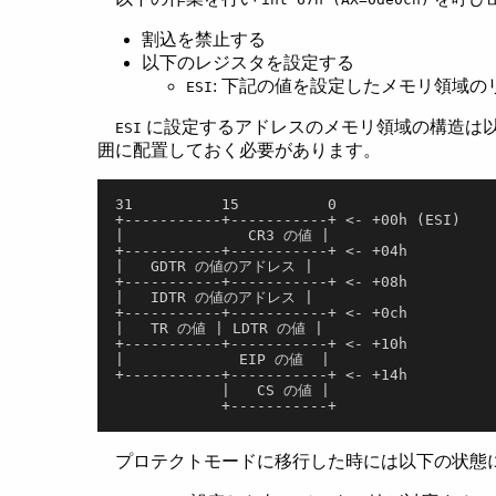
割込を禁止する
以下のレジスタを設定する
: 下記の値を設定したメモリ領域のリニア
ESI
に設定するアドレスのメモリ領域の構造は以下の通
ESI
囲に配置しておく必要があります。
31          15          0
+-----------+-----------+ <- +00h (ESI)
|              CR3 の値 |
+-----------+-----------+ <- +04h
|   GDTR の値のアドレス |
+-----------+-----------+ <- +08h
|   IDTR の値のアドレス |
+-----------+-----------+ <- +0ch
|   TR の値 | LDTR の値 |
+-----------+-----------+ <- +10h
|             EIP の値  |
+-----------+-----------+ <- +14h
            |   CS の値 |
            +-----------+
プロテクトモードに移行した時には以下の状態