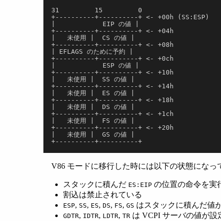
31         15         0
+----------+----------+ <- +00h (SS:ESP)
|            EIP の値 |
+----------+----------+ <- +04h
|   未使用 |  CS の値 |
+----------+----------+ <- +08h
| EFLAGS のために予約 |
+----------+----------+ <- +0ch
|            ESP の値 |
+----------+----------+ <- +10h
|   未使用 |  SS の値 |
+----------+----------+ <- +14h
|   未使用 |  ES の値 |
+----------+----------+ <- +18h
|   未使用 |  DS の値 |
+----------+----------+ <- +1ch
|   未使用 |  FS の値 |
+----------+----------+ <- +20h
|   未使用 |  GS の値 |
+----------+----------+
V86 モードに移行した時には以下の状態になっ
スタックに積んだ
の位置の命令を実
ES:EIP
割込は禁止されている
,
,
,
,
,
はスタックに積んだ値
ESP
SS
ES
DS
FS
GS
,
,
,
は VCPI サーバの値が
GDTR
IDTR
LDTR
TR