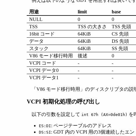
例えば以下のような GDT を用意すれば良いで
用途
limit
base
NULL
0
0
TSS
TSS の大きさ
TSS 先頭
16bit コード
64KiB
CS 先頭
データ
64KiB
DS 先頭
スタック
64KiB
SS 先頭
V86 モード移行時用
後述
0
VCPI コード
-
-
VCPI データ0
-
-
VCPI データ1
-
-
「V86 モード移行時用」のディスクリプタの
VCPI 初期化処理の呼び出し
以下の引数を設定して
を
int 67h (AX=0de01h)
: ページテーブルのアドレス
ES:DI
: GDT 内の VCPI 用の3個連続した
DS:SI