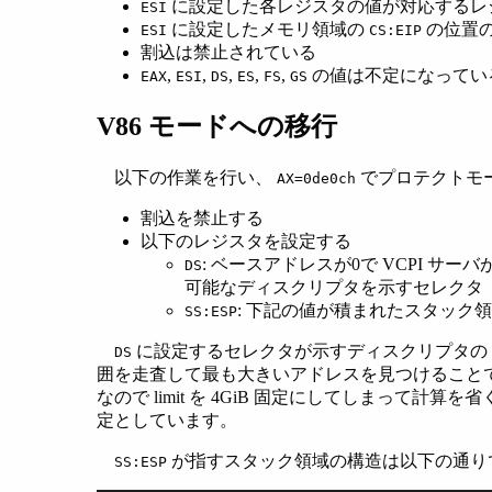
に設定した各レジスタの値が対応するレ
ESI
に設定したメモリ領域の
の位置
ESI
CS:EIP
割込は禁止されている
,
,
,
,
,
の値は不定になってい
EAX
ESI
DS
ES
FS
GS
V86 モードへの移行
以下の作業を行い、
でプロテクトモード
AX=0de0ch
割込を禁止する
以下のレジスタを設定する
: ベースアドレスが0で VCPI 
DS
可能なディスクリプタを示すセレクタ
: 下記の値が積まれたスタック
SS:ESP
に設定するセレクタが示すディスクリプタの li
DS
囲を走査して最も大きいアドレスを見つけることで計
なので limit を 4GiB 固定にしてしまって計算を省
定としています。
が指すスタック領域の構造は以下の通り
SS:ESP