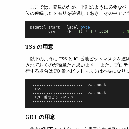
ここでは、簡単のため、下記のように必要なペー
位の連続したメモリを確保しておき、その中でアライ
pagetbl_start	label 
byte
	org	(N + 
1
) * 
4
 * 
1024
	;
TSS の用意
以下のように TSS と IO 番地ビットマスクを連続して確保し
入れておくのが簡単だと思います。 また、プロ
行する場合は I/O 番地ビットマスクは不要になり
+----------------------+ <- 0000h
| TSS                  |
+----------------------+ <- 0068h
| I/O 番地ビットマスク |
+----------------------+
GDT の用意