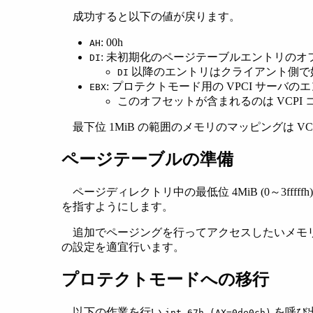
成功すると以下の値が戻ります。
: 00h
AH
: 未初期化のページテーブルエントリのオ
DI
以降のエントリはクライアント側で
DI
: プロテクトモード用の VPCI サーバ
EBX
このオフセットが含まれるのは VCPI
最下位 1MiB の範囲のメモリのマッピングは 
ページテーブルの準備
ページディレクトリ中の最低位 4MiB (0～3ff
を指すようにします。
追加でページングを行ってアクセスしたいメモ
の設定を適宜行います。
プロテクトモードへの移行
以下の作業を行い
を呼び
int 67h (AX=0de0ch)