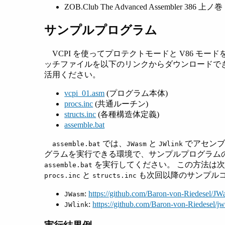
ZOB.Club The Advanced Assembler 386 上ノ巻
サンプルプログラム
VCPI を使ってプロテクトモードと V86 
ッチファイルを以下のリンクからダウンロードできま
活用ください。
vcpi_01.asm
(プログラム本体)
procs.inc
(共通ルーチン)
structs.inc
(各種構造体定義)
assemble.bat
では、
と
でアセンブ
assemble.bat
JWasm
JWlink
グラムを実行できる環境で、サンプルプログラム
を実行してください。 この方法は
assemble.bat
と
も次回以降のサンプル
procs.inc
structs.inc
:
https://github.com/Baron-von-Riedesel/J
JWasm
:
https://github.com/Baron-von-Riedesel/jw
JWlink