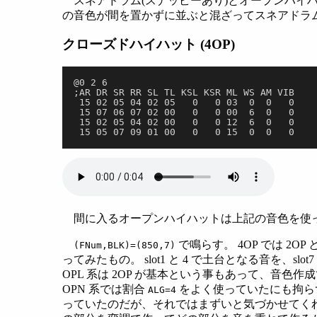
スネアドラム(スナッピーあり)とオープンハイ
の音色が間を置かずに並ぶと混ざってスネアドラ
クローズドハイハット (4OP)
@0 2 6
;AR DR SR RR SL TL KSL KSR ML WS AM VIB
 15 02 05 04 02 05   0   0 03  0  0   0
 15 07 06 07 02 00   0   0 00  6  0   0
 15 02 05 04 02 00   0   0 12  6  0   0
 15 05 07 09 01 00   0   0 15  0  0   0
間に入るオープンハイハットは上記の音色を使
で鳴らす。 4OP では 2
(FNum,BLK)=(850,7)
ってみたもの。 slot1 と 4 で土台となる音を、s
OPL 系は 2OP が基本という事もあって、音
OPN 系では割合
をよく使っていたにも拘ら
ALG=4
っていたのだが、それではまずいと気づかせてく