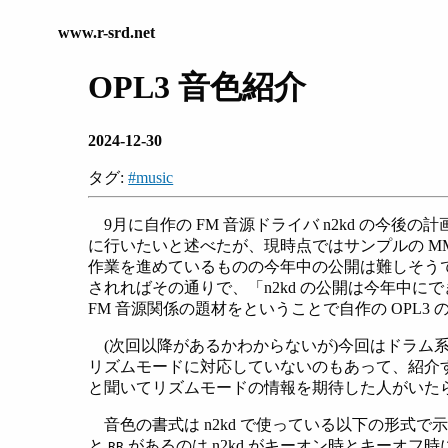
www.r-srd.net
OPL3 音色紹介
2024-12-30
タグ:
#music
9月に自作の FM 音源ドライバ n2kd の今後の
に行いたいと述べたが、現時点ではサンプルの M
作業を進めているものの今年中の公開は難しそうで
されればその通りで、「n2kd の公開は今年中
FM 音源関係の題材をということで自作の OPL
(次回以降があるかわからないが)今回はドラム系音
リズムモードに対応していないのもあって、紹介する音
と聞いてリズムモードの情報を期待した人がいた
音色の書式は n2kd で使っている以下の形式
と
があるのは n2kd がキーオン時とキーオフ時
RR