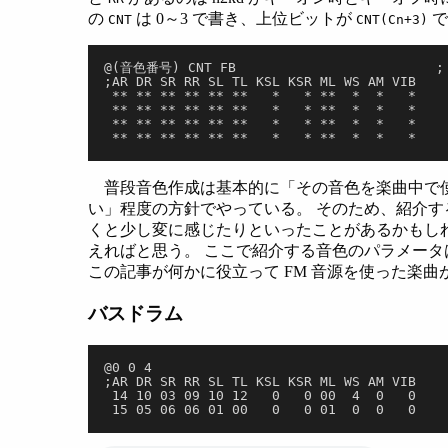
の
は 0～3 で書き、上位ビットが
で
CNT
CNT(Cn+3)
@(音色番号) CNT FB                       
;AR DR SR RR SL TL KSL KSR ML WS AM VIB
 ** ** ** ** ** **   *   * **  *  *   *  
 ** ** ** ** ** **   *   * **  *  *   *  
 ** ** ** ** ** **   *   * **  *  *   * 
 ** ** ** ** ** **   *   * **  *  *   * 
普段音色作成は基本的に「その音色を楽曲中で
い」程度の方針でやっている。 そのため、紹介
くと少し変に感じたりといったことがあるかもし
えればと思う。 ここで紹介する音色のパラメー
この記事が何かに役立って FM 音源を使った楽
バスドラム
@0 0 4
;AR DR SR RR SL TL KSL KSR ML WS AM VIB
 14 10 03 09 10 12   0   0 00  4  0   0
 15 05 06 06 01 00   0   0 01  0  0   0