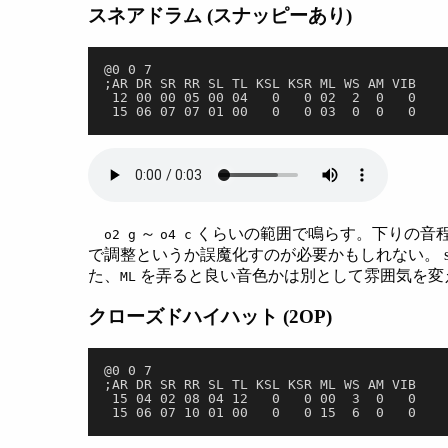
スネアドラム (スナッピーあり)
@0 0 7
;AR DR SR RR SL TL KSL KSR ML WS AM VIB
 12 00 00 05 00 04   0   0 02  2  0   0
 15 06 07 07 01 00   0   0 03  0  0   0
～
くらいの範囲で鳴らす。下りの音程 
o2 g
o4 c
で調整というか誤魔化すのが必要かもしれない。 slo
た、
を弄ると良い音色かは別として雰囲気を変
ML
クローズドハイハット (2OP)
@0 0 7
;AR DR SR RR SL TL KSL KSR ML WS AM VIB
 15 04 02 08 04 12   0   0 00  3  0   0
 15 06 07 10 01 00   0   0 15  6  0   0