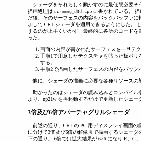
シェーダをそれらしく動かすのに最低限必要そうな部分
描画処理は
に書かれている。 
scrnmng_d3d.cpp
だ後、そのサーフェスの内容をバックバッファに
加して CRT シェーダを適用できるようにした
するのが上手くいかず、最終的に各所のコードを
った。
画面の内容が書かれたサーフェスを一旦テ
手順1で用意したテクスチャを貼った板ポリ
する。
手順2で描画したサーフェスの内容をバック
他に、シェーダの描画に必要な各種リソースの
助かったのはシェーダの読み込みとコンパイル
より、np21w を再起動するだけで更新したシ
3倍及び6倍アパーチャグリルシェーダ
前述の通り、CRT の PC 用ディスプレイ画面の
に分けて3倍及び6倍の解像度で描画するシェーダ
下の通り。 6倍では拡大結果が 6×6 になり R