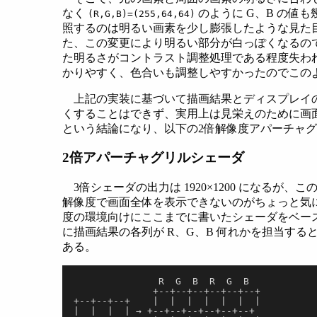
なく
のように G、B の値
(R,G,B)=(255,64,64)
照するのは明るい画素を少し膨張したような見た
た、この変更により明るい部分が白っぽくなるの
た明るさがコントラスト調整処理である程度失わ
かりやすく、色合いも調整しやすかったのでこの
上記の実装に基づいて描画結果とディスプレイ
くすることはできず、実用上は見栄えのために画
という結論になり、以下の2倍解像度アパーチャ
2倍アパーチャグリルシェーダ
3倍シェーダの出力は 1920×1200 になるが、こ
解像度で画面全体を表示できないのがちょっと気になった。
度の環境向けにここまでに書いたシェーダをベースと
に描画結果の各列が R、G、B 何れかを担当するとい
ある。
               R  G  B  R  G  B           
              +--+--+--+--+--+--+         
+--+--+--+    |  |  |  |  |  |  |       
|  |  |  | → +--+--+--+--+--+--+         