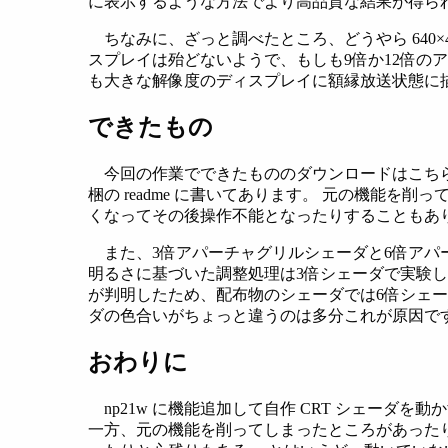
に表示するような方法でより高品質な結果が得ら
ちなみに、ざっと調べたところ、どうやら 640×400 の
スプレイは殆どないようで、もしも9倍か12倍の
も大きな解像度のディスプレイに額縁放送状態に
できたもの
今回の作業でできたもののダウンロードはこち
梱の readme に書いてあります。 元の機能
くなってその後操作不能となったりすることもあ
また、3倍アパーチャグリルシェーダと6倍ア
明るさに基づいた調整処理は3倍シェーダで実験
が判明したため、配布物のシェーダでは6倍シェー
ダの色合いがちょっと違うのは多分これが原因で
おわりに
np21w に機能追加して自作 CRT シェー
一方、元の機能を削ってしまったところがあった