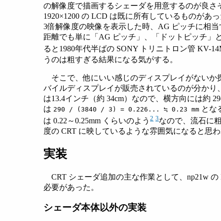
の解像度で描画するシェーダを用意するのが良さそうであ
1920×1200 の LCD は既に所有しているもの
3倍解像度の映像を表示した時、AG ピッチに相当
距離でも単に「AG ピッチ」、「ドットピッチ」
ると1980年代半ばの SONY トリニトロン管 KV-14M
うのは粗すぎる結果になる気がする。
そこで、他にいい感じのディスプレイがないか探し
バイルディスプレイが販売されているのが分かり、適当に見
は13.4インチ（約 34cm）なので、横方向には約
は
となる
290 / (3840 / 3) = 0.226... ≒ 0.23 mm
2
3
は 0.22～0.25mm くらいのよう
なので、流石に粗
度の CRT に映しているような雰囲気になると思
実装
CRT シェーダ追加の主な作業として、np21w の
必要があった。
シェーダ本体以外の実装