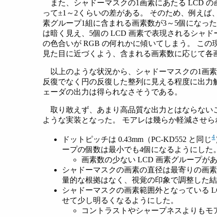
また、シャドーマスクの1画素にあたる LCD
って±1～2くらいの差がある。 そのため、例えば
素グループ1組に含まれる画素数が3～5個になった
は暗く見え、5個の LCD 画素で表現されるシャ
の色合いが RGB の何れかに傾いてしまう。 
見た目に近づくよう、含まれる画素数に応じて各
以上のような状況から、シャドーマスクの1画素
反復でなく円の反復した整列に見える程度に出力
ェーダの出力は得られなさそうである。
取り敢えず、あまり高品質な出力とはならない
ような実装となった。 モアレは幾らか軽減させ
4
ドットピッチは 0.43mm（PC-KD552 と同じ
ープの個数は最小でも4個になるようにした
画素数の少ない LCD 画素グループ
シャドーマスクの画素の直径は最寄りの画素
量的な根拠はなく、視覚の印象で調整した
シャドーマスクの画素範囲外となっている L
せて少し明るくなるようにした。
コントラストやシャープネスよりもモ