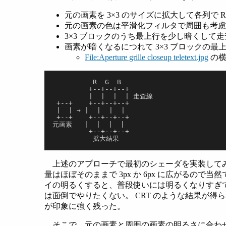
元の画素を 3×3 のサイズに拡大して各列で 
元の画素の色は平滑化フィルタで周囲も考
3×3 ブロックのうち最上行を少し暗くして
画素が暗くなるにつれて 3×3 ブロックの
File:Aperture grille closeup teletext.jpg
の横
          R  G  B
         +--+--+--+
         |  |  |  | 走査線
 +--+    +--+--+--+
 |  | → |  |  |  |
 +--+    +--+--+--+
元画素   |  |  |  |
         +--+--+--+
          拡大結果
上述のアプローチで最初のシェーダを実装してみ
量はほぼそのままで 3px か 6px に広がるの
イの明るくすると、普段使いには明るくなりすぎ
は面倒でやりたくない。 CRT のような結果が
が印象に強く残った。
そこで、元の画素と周囲の画素の明るさに合わせ