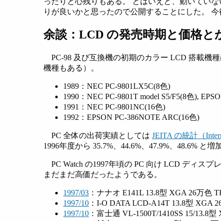
ったりと心残りもある。 とはいえど、動いていな
りが良いかと思ったので公開することにした。 
余談：LCD の発売時期と価格と
PC-98 及び互換機の初期のカラー LCD 搭載
機種もある）。
1989：NEC PC-9801LX5C(8色)
1990：NEC PC-9801T model S5/F5(8色), EPS
1991：NEC PC-9801NC(16色)
1992：EPSON PC-386NOTE ARC(16色)
PC 全体の出荷実績としては
JEITA の統計（Intern
1996年度から 35.7%、44.6%、47.9%、48.6%
PC Watch の1997年頃の PC 向け LCD
まだまだ高価だったようである。
1997/03
：ナナオ E141L 13.8型 XGA 26万色 TF
1997/10
：I-O DATA LCD-A14T 13.8型 XGA 
1997/10
：富士通 VL-1500T/1410SS 15/13.8型 