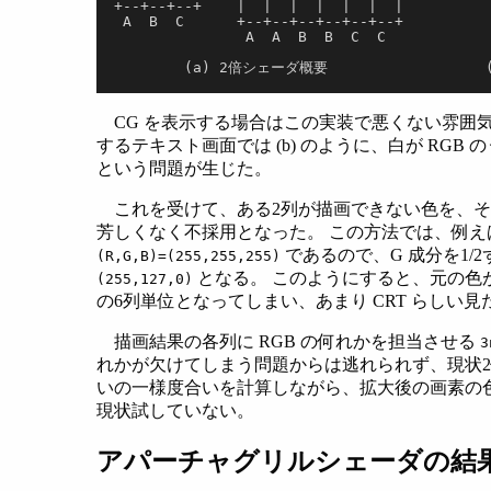
+--+--+--+    |  |  |  |  |  |  |       
 A  B  C      +--+--+--+--+--+--+         
               A  A  B  B  C  C          
        (a) 2倍シェーダ概要              
CG を表示する場合はこの実装で悪くない雰囲気
するテキスト画面では (b) のように、白が RG
という問題が生じた。
これを受けて、ある2列が描画できない色を、その
芳しくなく不採用となった。 この方法では、例えば、
であるので、G 成分を1/2
(R,G,B)=(255,255,255)
となる。 このようにすると、元の色
(255,127,0)
の6列単位となってしまい、あまり CRT らしい
描画結果の各列に RGB の何れかを担当させる
3
れかが欠けてしまう問題からは逃れられず、現状2
いの一様度合いを計算しながら、拡大後の画素の
現状試していない。
アパーチャグリルシェーダの結