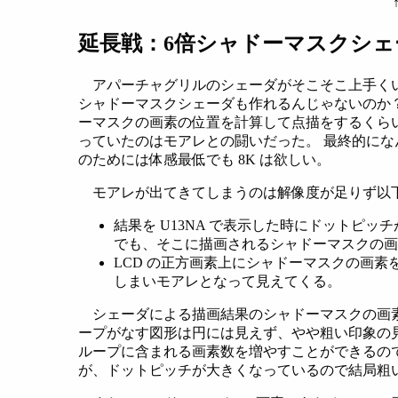
延長戦：6倍シャドーマスクシェ
アパーチャグリルのシェーダがそこそこ上手くい
シャドーマスクシェーダも作れるんじゃないのか
ーマスクの画素の位置を計算して点描をするくら
っていたのはモアレとの闘いだった。 最終的に
のためには体感最低でも 8K は欲しい。
モアレが出てきてしまうのは解像度が足りず以
結果を U13NA で表示した時にドットピッチが
でも、そこに描画されるシャドーマスクの画素
LCD の正方画素上にシャドーマスクの画
しまいモアレとなって見えてくる。
シェーダによる描画結果のシャドーマスクの画素は
ープがなす図形は円には見えず、やや粗い印象の見
ループに含まれる画素数を増やすことができるの
が、ドットピッチが大きくなっているので結局粗